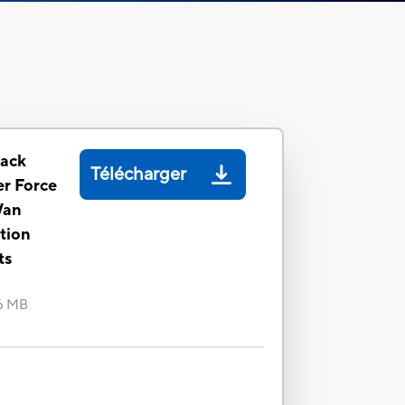
lack
Télécharger
er Force
Wan
tion
ts
6 MB