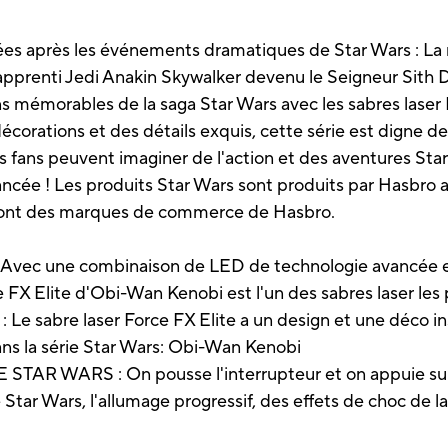
s après les événements dramatiques de Star Wars : La 
t apprenti Jedi Anakin Skywalker devenu le Seigneur Sith 
s mémorables de la saga Star Wars avec les sabres laser
décorations et des détails exquis, cette série est digne 
s fans peuvent imaginer de l'action et des aventures Sta
ncée ! Les produits Star Wars sont produits par Hasbro a
 sont des marques de commerce de Hasbro.
 une combinaison de LED de technologie avancée et d'
e FX Elite d'Obi-Wan Kenobi est l'un des sabres laser les p
re laser Force FX Elite a un design et une déco insp
s la série Star Wars: Obi-Wan Kenobi
AR WARS : On pousse l'interrupteur et on appuie sur 
ie Star Wars, l'allumage progressif, des effets de choc de 