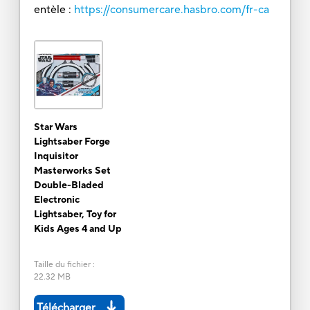
entèle :
https://consumercare.hasbro.com/fr-ca
Star Wars
Lightsaber Forge
Inquisitor
Masterworks Set
Double-Bladed
Electronic
Lightsaber, Toy for
Kids Ages 4 and Up
Taille du fichier
:
22.32 MB
Télécharger