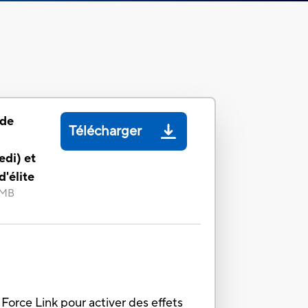
 de
Télécharger
edi) et
d'élite
 MB
 Force Link pour activer des effets