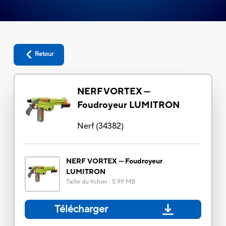
Retour
NERF VORTEX —
Foudroyeur LUMITRON
Nerf
(
34382
)
NERF VORTEX — Foudroyeur
LUMITRON
Taille du fichier
:
5.99 MB
Télécharger