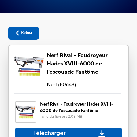
Retour
Nerf Rival - Foudroyeur
Hades XVIII-6000 de
l'escouade Fantôme
Nerf
(
E0648
)
Nerf Rival - Foudroyeur Hades XVIII-
6000 de l'escouade Fantôme
Taille du fichier
:
2.08 MB
Télécharger