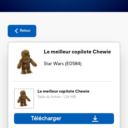
Retour
Le meilleur copilote Chewie
Star Wars
(
E0584
)
Le meilleur copilote Chewie
Taille du fichier
:
1.26 MB
Télécharger