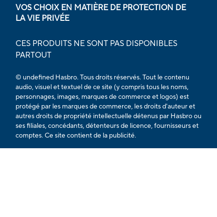
VOS CHOIX EN MATIÈRE DE PROTECTION DE
LA VIE PRIVÉE
CES PRODUITS NE SONT PAS DISPONIBLES
PARTOUT
© undefined Hasbro. Tous droits réservés. Tout le contenu
audio, visuel et textuel de ce site (y compris tous les noms,
personnages, images, marques de commerce et logos) est
protégé par les marques de commerce, les droits d'auteur et
autres droits de propriété intellectuelle détenus par Hasbro ou
ses filiales, concédants, détenteurs de licence, fournisseurs et
comptes. Ce site contient de la publicité.