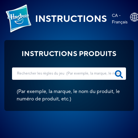
CA -
INSTRUCTIONS
Français
INSTRUCTIONS PRODUITS
(
Par exemple, la marque, le nom du produit, le
numéro de produit, etc.
)