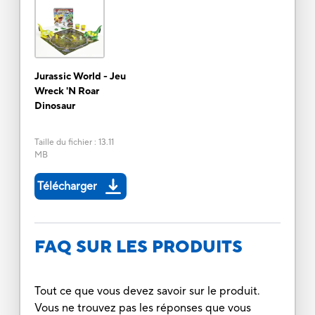
Jurassic World - Jeu
Wreck 'N Roar
Dinosaur
Taille du fichier
:
13.11
MB
Télécharger
FAQ SUR LES PRODUITS
Tout ce que vous devez savoir sur le produit.
Vous ne trouvez pas les réponses que vous