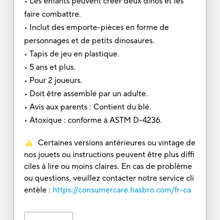
• Les enfants peuvent créer deux dinos et les
faire combattre.
• Inclut des emporte-pièces en forme de
personnages et de petits dinosaures.
• Tapis de jeu en plastique.
• 5 ans et plus.
• Pour 2 joueurs.
• Doit être assemblé par un adulte.
• Avis aux parents : Contient du blé.
• Atoxique : conforme à ASTM D-4236.
Certaines versions antérieures ou vintage de
nos jouets ou instructions peuvent être plus diffi
ciles à lire ou moins claires. En cas de problème
ou questions, veuillez contacter notre service cli
entèle :
https://consumercare.hasbro.com/fr-ca