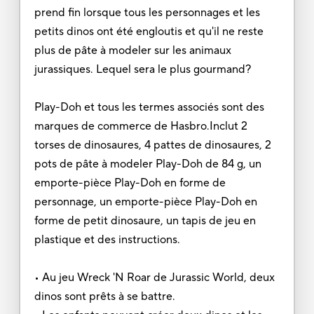
prend fin lorsque tous les personnages et les
petits dinos ont été engloutis et qu'il ne reste
plus de pâte à modeler sur les animaux
jurassiques. Lequel sera le plus gourmand?
Play-Doh et tous les termes associés sont des
marques de commerce de Hasbro.Inclut 2
torses de dinosaures, 4 pattes de dinosaures, 2
pots de pâte à modeler Play-Doh de 84 g, un
emporte-pièce Play-Doh en forme de
personnage, un emporte-pièce Play-Doh en
forme de petit dinosaure, un tapis de jeu en
plastique et des instructions.
• Au jeu Wreck 'N Roar de Jurassic World, deux
dinos sont prêts à se battre.