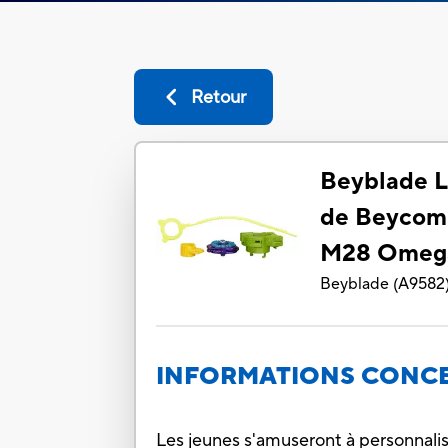
Retour
Beyblade L
de Beycomb
M28 Omega
Beyblade
(
A9582
INFORMATIONS CONCE
Les jeunes s'amuseront à personnali