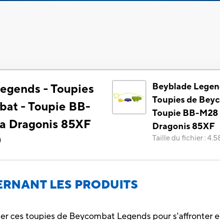
Beyblade Legen
egends - Toupies
Toupies de Bey
at - Toupie BB-
Toupie BB-M28
 Dragonis 85XF
Dragonis 85XF
Taille du fichier
:
4.5
)
RNANT LES PRODUITS
ser ces toupies de Beycombat Legends pour s'affronter e