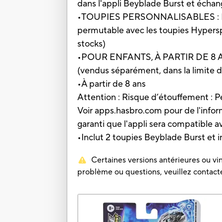
dans l'appli Beyblade Burst et écha
•TOUPIES PERSONNALISABLES : La to
permutable avec les toupies Hypersp
stocks)
•POUR ENFANTS, À PARTIR DE 8 ANS :
(vendus séparément, dans la limite d
•À partir de 8 ans
Attention : Risque d’étouffement : P
Voir apps.hasbro.com pour de l'informat
garanti que l'appli sera compatible 
•Inclut 2 toupies Beyblade Burst et i
Certaines versions antérieures ou vin
problème ou questions, veuillez contacter