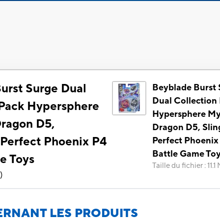
urst Surge Dual
Beyblade Burst 
Dual Collection
 Pack Hypersphere
Hypersphere My
ragon D5,
Dragon D5, Sli
 Perfect Phoenix P4
Perfect Phoenix
Battle Game To
e Toys
Taille du fichier
:
11.1
8
)
RNANT LES PRODUITS