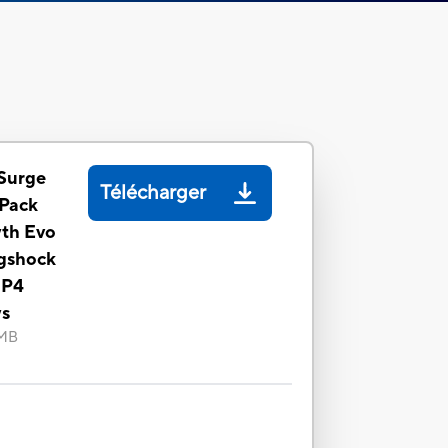
Surge
Télécharger
 Pack
th Evo
ngshock
 P4
ys
 MB