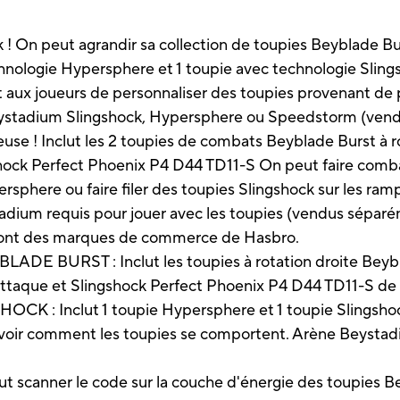
 ! On peut agrandir sa collection de toupies Beyblade B
echnologie Hypersphere et 1 toupie avec technologie Sli
 aux joueurs de personnaliser des toupies provenant de 
ystadium Slingshock, Hypersphere ou Speedstorm (vendu
rieuse ! Inclut les 2 toupies de combats Beyblade Burst à
ck Perfect Phoenix P4 D44 TD11-S On peut faire combat
sphere ou faire filer des toupies Slingshock sur les ra
adium requis pour jouer avec les toupies (vendus séparém
 sont des marques de commerce de Hasbro.
 BURST : Inclut les toupies à rotation droite Beyb
taque et Slingshock Perfect Phoenix P4 D44 TD11-S de
Inclut 1 toupie Hypersphere et 1 toupie Slingshock !
voir comment les toupies se comportent. Arène Beystadi
ner le code sur la couche d'énergie des toupies Beyb