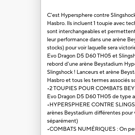
C'est Hypersphere contre Slingshock
Hasbro. Ils incluent 1 toupie avec t
sont interchangeables et permettent
leur performance dans une arène Be
stocks) pour voir laquelle sera victo
Evo Dragon D5 D60 TH05 et Slingsho
rebord d'une arène Beystadium Hyper
Slingshock ! Lanceurs et arène Beyst
Hasbro et tous les termes associés
•2 TOUPIES POUR COMBATS BEYBLADE
Evo Dragon D5 D60 TH05 de type at
•HYPERSPHERE CONTRE SLINGSHOCK : 
arènes Beystadium différentes pour 
séparément)
•COMBATS NUMÉRIQUES : On peut scan