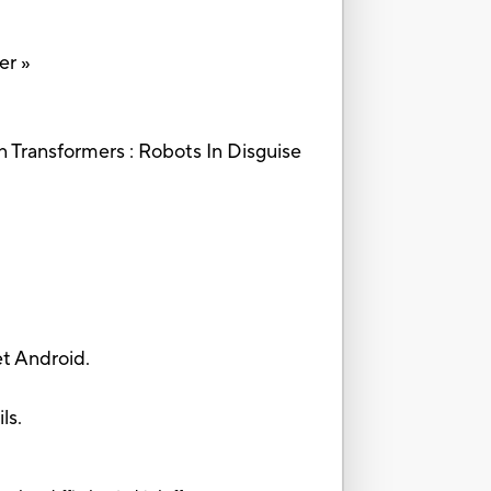
er »
on Transformers : Robots In Disguise
et Android.
ls.