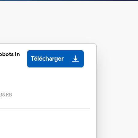
obots In
Télécharger
.18 KB