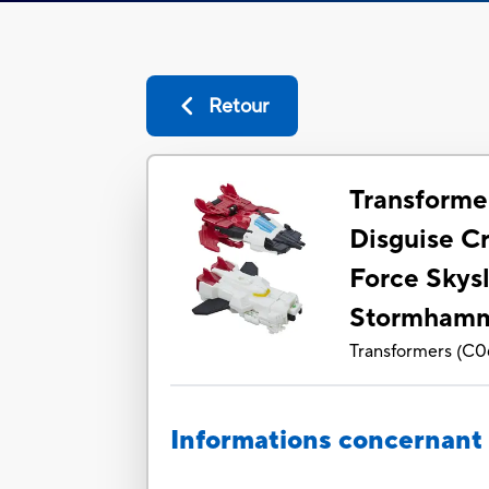
Retour
Transforme
Disguise C
Force Skys
Stormham
Transformers
(
C0
Informations concernant 