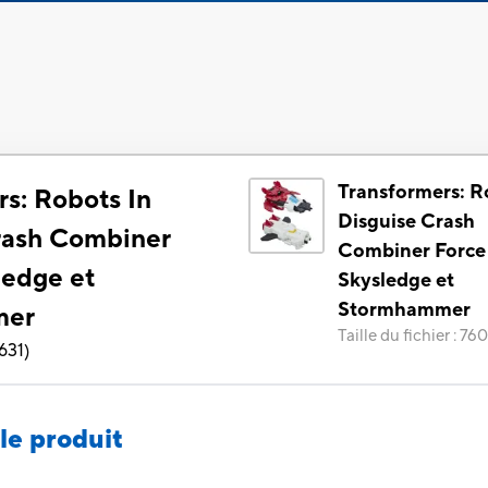
Transformers: R
rs: Robots In
Disguise Crash
rash Combiner
Combiner Force
ledge et
Skysledge et
Stormhammer
mer
Taille du fichier
:
760
631
)
le produit