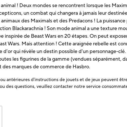
animal ! Deux mondes se rencontrent lorsque les Maxima
epticons, un combat qui changera à jamais leur destinée
 animaux des Maximals et des Predacons ! La puissance 
ection Blackarachnia ! Son mode animal a une texture mou
ée inspirée de Beast Wars en 20 étapes. On peut exposer 
ast Wars. Mais attention ! Cette araignée rebelle est co
e d'or qui révèle un destin possible d'un personnage-clé. I
outes les figurines de la gamme (vendues séparément, dan
ont des marques de commerce de Hasbro.
u antérieures d'instructions de jouets et de jeux peuvent être 
 ou des questions, veuillez contacter notre service consommat