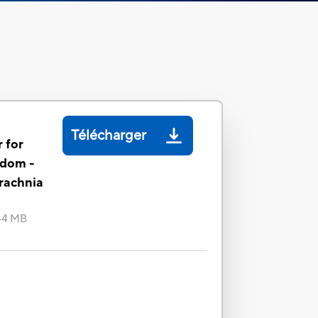
Télécharger
 for
gdom -
rachnia
44 MB