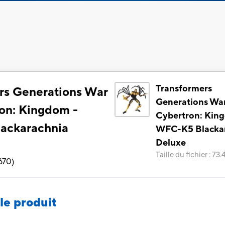
Transformers
rs Generations War
Generations War
ron: Kingdom -
Cybertron: Kin
ackarachnia
WFC-K5 Blacka
Deluxe
Taille du fichier
:
73.
670
)
le produit