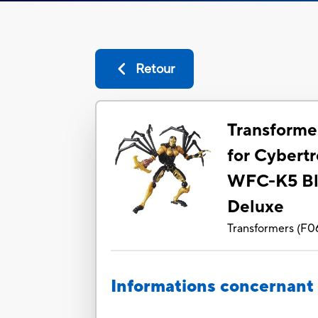
Retour
Transforme
for Cybert
WFC-K5 Bl
Deluxe
Transformers
(
F0
Informations concernant 