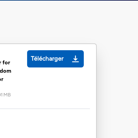
Télécharger
 for
gdom
or
01 MB