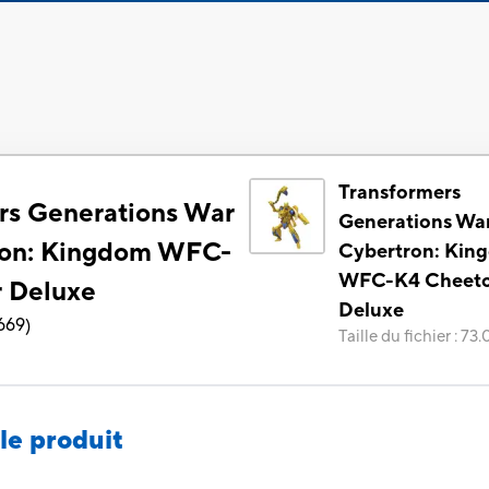
Transformers
rs Generations War
Generations War
ron: Kingdom WFC-
Cybertron: Kin
WFC-K4 Cheet
 Deluxe
Deluxe
669
)
Taille du fichier
:
73.
le produit