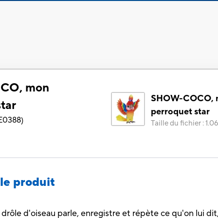
CO, mon
SHOW-COCO, 
tar
perroquet star
E0388
)
Taille du fichier
:
1.0
le produit
le d'oiseau parle, enregistre et répète ce qu'on lui dit,