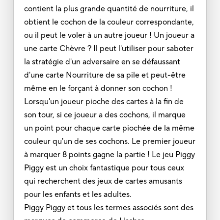
contient la plus grande quantité de nourriture, il
obtient le cochon de la couleur correspondante,
ou il peut le voler à un autre joueur ! Un joueur a
une carte Chèvre ? Il peut l'utiliser pour saboter
la stratégie d'un adversaire en se défaussant
d'une carte Nourriture de sa pile et peut-être
même en le forçant à donner son cochon !
Lorsqu'un joueur pioche des cartes à la fin de
son tour, si ce joueur a des cochons, il marque
un point pour chaque carte piochée de la même
couleur qu'un de ses cochons. Le premier joueur
à marquer 8 points gagne la partie ! Le jeu Piggy
Piggy est un choix fantastique pour tous ceux
qui recherchent des jeux de cartes amusants
pour les enfants et les adultes.
Piggy Piggy et tous les termes associés sont des