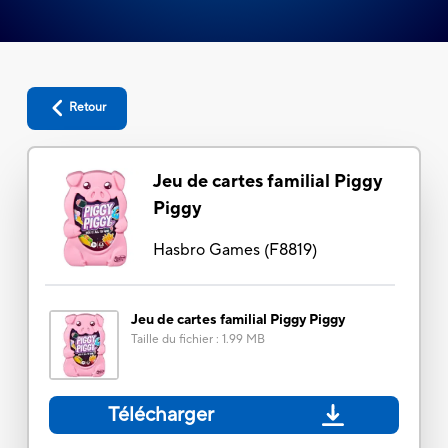
Retour
Jeu de cartes familial Piggy
Piggy
Hasbro Games
(
F8819
)
Jeu de cartes familial Piggy Piggy
Taille du fichier
:
1.99 MB
Télécharger