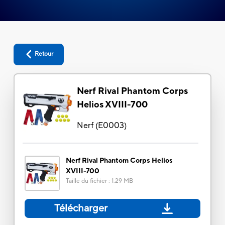
Retour
Nerf Rival Phantom Corps
Helios XVIII-700
Nerf
(
E0003
)
Nerf Rival Phantom Corps Helios
XVIII-700
Taille du fichier
:
1.29 MB
Télécharger