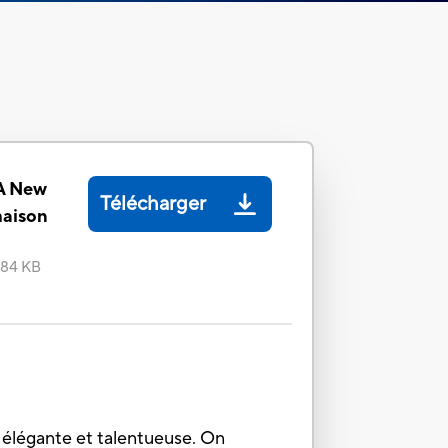
 A New
Télécharger
maison
.84 KB
p élégante et talentueuse. On