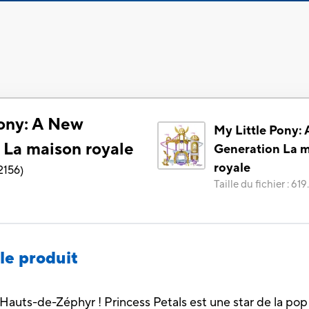
Pony: A New
My Little Pony:
 La maison royale
Generation La 
royale
2156
)
Taille du fichier
:
619
le produit
 Hauts-de-Zéphyr ! Princess Petals est une star de la po