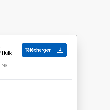
:
Télécharger
f Hulk
4 MB