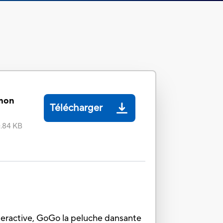
mon
Télécharger
.84 KB
teractive, GoGo la peluche dansante