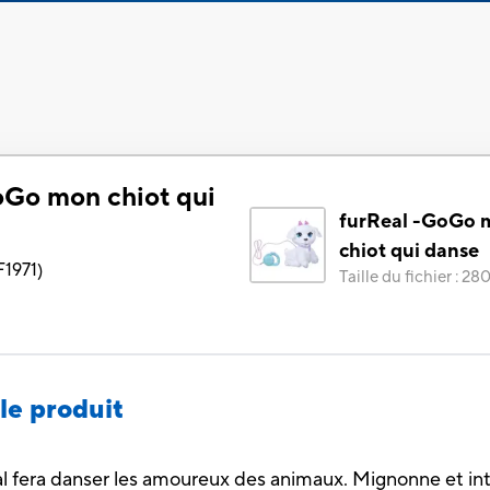
oGo mon chiot qui
furReal -GoGo 
chiot qui danse
F1971
)
Taille du fichier
:
280
le produit
 fera danser les amoureux des animaux. Mignonne et in