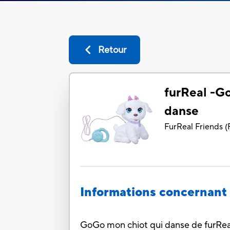
Retour
furReal -G
danse
FurReal Friends
(
Informations concernant 
GoGo mon chiot qui danse de furReal