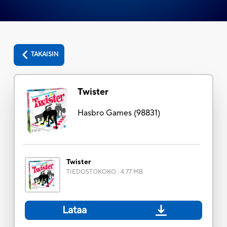
TAKAISIN
Twister
Hasbro Games
(
98831
)
Twister
TIEDOSTOKOKO
:
4.77 MB
Lataa