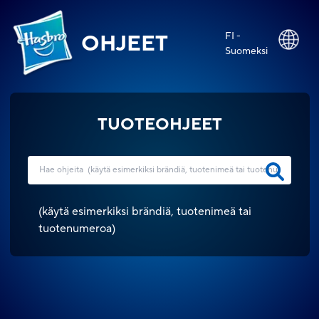
FI -
OHJEET
Suomeksi
TUOTEOHJEET
(
käytä esimerkiksi brändiä, tuotenimeä tai
tuotenumeroa
)