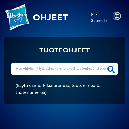
FI -
OHJEET
Suomeksi
TUOTEOHJEET
(
käytä esimerkiksi brändiä, tuotenimeä tai
tuotenumeroa
)