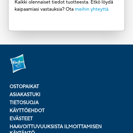
Kaikki olennaiset tiedot tuotteesta. Etkö löydä
kaipaamiasi vastauksia? Ota
meihin yhteyttä.
OSTOPAIKAT
ASIAKASTUKI
TIETOSUOJA
KÄYTTÖEHDOT
EVÄSTEET
HAAVOITTUVUUKSISTA ILMOITTAMISEN