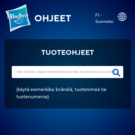
FI -
OHJEET
Suomeksi
TUOTEOHJEET
(
käytä esimerkiksi brändiä, tuotenimeä tai
tuotenumeroa
)