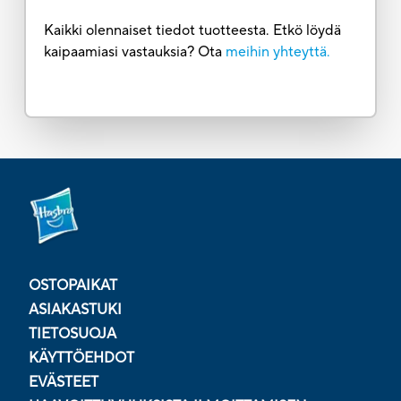
Kaikki olennaiset tiedot tuotteesta. Etkö löydä
kaipaamiasi vastauksia? Ota
meihin yhteyttä.
OSTOPAIKAT
ASIAKASTUKI
TIETOSUOJA
KÄYTTÖEHDOT
EVÄSTEET