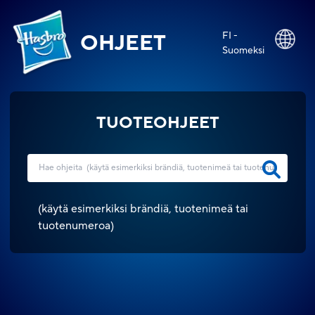
FI -
OHJEET
Suomeksi
TUOTEOHJEET
(
käytä esimerkiksi brändiä, tuotenimeä tai
tuotenumeroa
)