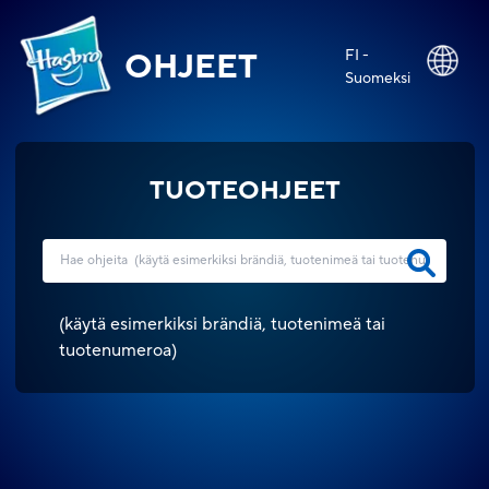
FI -
OHJEET
Suomeksi
TUOTEOHJEET
(
käytä esimerkiksi brändiä, tuotenimeä tai
tuotenumeroa
)