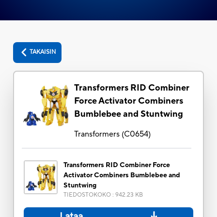
TAKAISIN
Transformers RID Combiner
Force Activator Combiners
Bumblebee and Stuntwing
Transformers
(
C0654
)
Transformers RID Combiner Force
Activator Combiners Bumblebee and
Stuntwing
TIEDOSTOKOKO
:
942.23 KB
Lataa