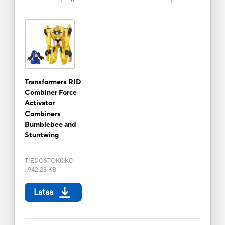
Transformers RID
Combiner Force
Activator
Combiners
Bumblebee and
Stuntwing
TIEDOSTOKOKO
:
942.23 KB
Lataa