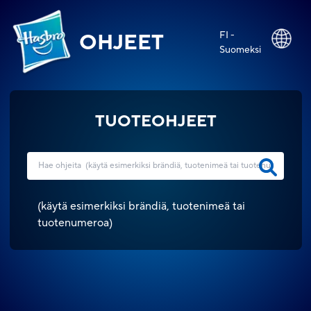
FI -
OHJEET
Suomeksi
TUOTEOHJEET
(
käytä esimerkiksi brändiä, tuotenimeä tai
tuotenumeroa
)