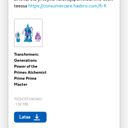
teessa
https://consumercare.hasbro.com/fi-fi
Transformers:
Generations
Power of the
Primes Alchemist
Prime Prime
Master
TIEDOSTOKOKO
:
1.32 MB
Lataa