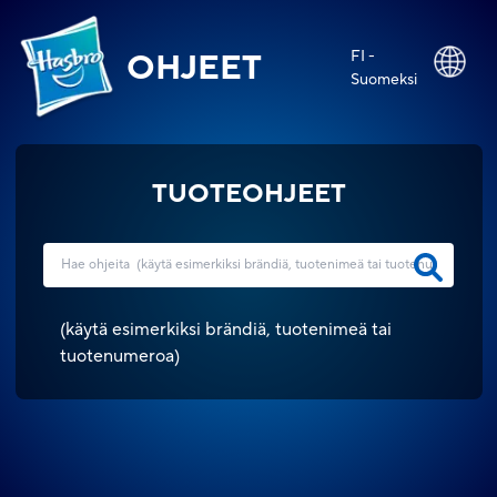
FI -
OHJEET
Suomeksi
TUOTEOHJEET
(
käytä esimerkiksi brändiä, tuotenimeä tai
tuotenumeroa
)