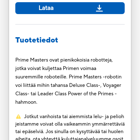
Lataa
Tuotetiedot
Prime Masters ovat pienikokoisia robotteja,
jotka voivat kuljettaa Primen voimaa
suuremmille roboteille. Prime Masters -robotin
voi liittää mihin tahansa Deluxe Class-, Voyager
Class- tai Leader Class Power of the Primes -
hahmoon.
Jotkut vanhoista tai aiemmista lelu- ja pelioh
jeistamme voivat olla vaikeammin ymmärrettäviä
tai epäselviä. Jos sinulla on kysyttävää tai huolen
aiheita, ota yhteyttä kuluttajapalveluumme osoit