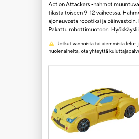
Action Attackers -hahmot muuntuvat 
tilasta toiseen 9–12 vaiheessa. Hahm
ajoneuvosta robotiksi ja päinvasto
Pakattu robottimuotoon. Hyökkäyslii
Jotkut vanhoista tai aiemmista lelu- 
huolenaiheita, ota yhteyttä kuluttajapa