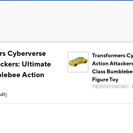
rs Cyberverse
Transformers C
ckers: Ultimate
Action Attackers
Class Bumblebe
lebee Action
Figure Toy
TIEDOSTOKOKO
:
641
)