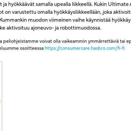
ja hyökkäävät samalla upealla liikkeellä. Kukin Ultima
ot on varustettu omalla hyökkäysliikkeellään, joka aktiv
in. Kummankin muodon viimeinen vaihe käynnistää hyökkä
ke aktivoituu ajoneuvo- ja robottimuodossa.
ja peliohjeistamme voivat olla vaikeammin ymmärrettäviä tai epä
lveluumme osoitteessa
https://consumercare.hasbro.com/fi-fi