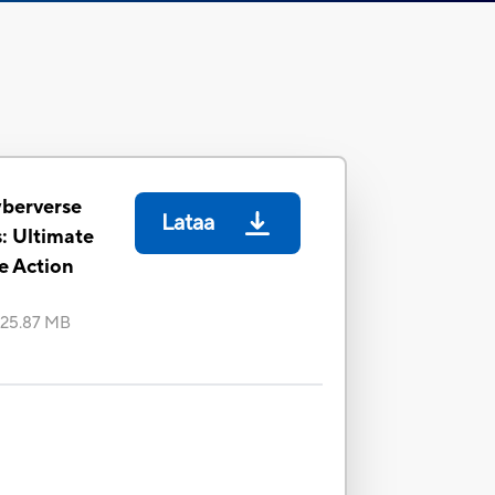
yberverse
Lataa
: Ultimate
e Action
125.87 MB