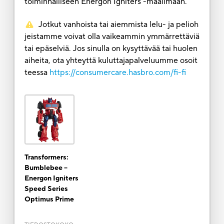
toiminnalliseen Energon Igniters -maailmaan.
Jotkut vanhoista tai aiemmista lelu- ja pelioh
jeistamme voivat olla vaikeammin ymmärrettäviä
tai epäselviä. Jos sinulla on kysyttävää tai huolen
aiheita, ota yhteyttä kuluttajapalveluumme osoit
teessa
https://consumercare.hasbro.com/fi-fi
Transformers:
Bumblebee --
Energon Igniters
Speed Series
Optimus Prime