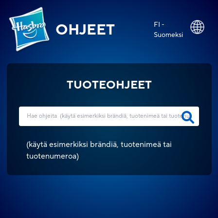
FI -
OHJEET
Suomeksi
TUOTEOHJEET
(
käytä esimerkiksi brändiä, tuotenimeä tai
tuotenumeroa
)