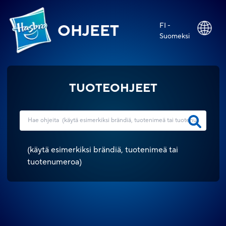
FI -
OHJEET
Suomeksi
TUOTEOHJEET
(
käytä esimerkiksi brändiä, tuotenimeä tai
tuotenumeroa
)