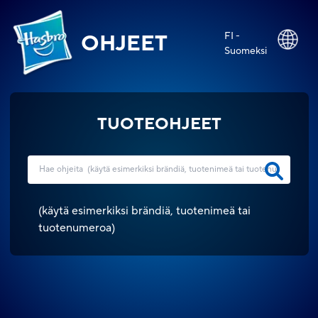
FI -
OHJEET
Suomeksi
TUOTEOHJEET
(
käytä esimerkiksi brändiä, tuotenimeä tai
tuotenumeroa
)