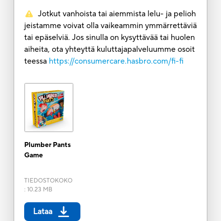
Jotkut vanhoista tai aiemmista lelu- ja pelioh
jeistamme voivat olla vaikeammin ymmärrettäviä
tai epäselviä. Jos sinulla on kysyttävää tai huolen
aiheita, ota yhteyttä kuluttajapalveluumme osoit
teessa
https://consumercare.hasbro.com/fi-fi
Plumber Pants
Game
TIEDOSTOKOKO
:
10.23 MB
Lataa