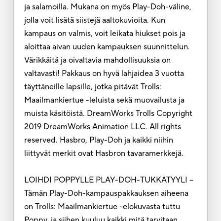
ja salamoilla. Mukana on myös Play-Doh-väline,
jolla voit lisätä siistejä aaltokuvioita. Kun
kampaus on valmis, voit leikata hiukset pois ja
aloittaa aivan uuden kampauksen suunnittelun.
Värikkäitä ja oivaltavia mahdollisuuksia on
valtavasti! Pakkaus on hyvä lahjaidea 3 vuotta
täyttäneille lapsille, jotka pitävät Trolls:
Maailmankiertue -leluista sekä muovailusta ja
muista käsitöistä. DreamWorks Trolls Copyright
2019 DreamWorks Animation LLC. All rights
reserved. Hasbro, Play-Doh ja kaikki niihin
liittyvät merkit ovat Hasbron tavaramerkkejä.
LOIHDI POPPYLLE PLAY-DOH-TUKKATYYLI –
Tämän Play-Doh-kampauspakkauksen aiheena
on Trolls: Maailmankiertue -elokuvasta tuttu
Poppy, ja siihen kuuluu kaikki mitä tarvitaan