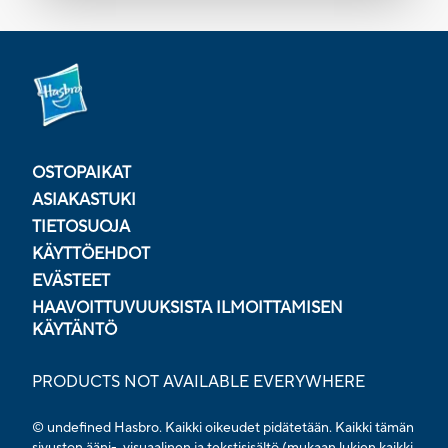
OSTOPAIKAT
ASIAKASTUKI
TIETOSUOJA
KÄYTTÖEHDOT
EVÄSTEET
HAAVOITTUVUUKSISTA ILMOITTAMISEN
KÄYTÄNTÖ
PRODUCTS NOT AVAILABLE EVERYWHERE
© undefined Hasbro. Kaikki oikeudet pidätetään. Kaikki tämän
sivuston ääni-, visuaalinen ja tekstisisältö (mukaan lukien kaikki