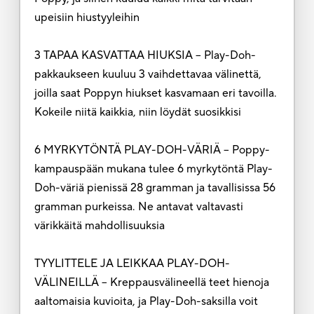
upeisiin hiustyyleihin
3 TAPAA KASVATTAA HIUKSIA – Play-Doh-
pakkaukseen kuuluu 3 vaihdettavaa välinettä,
joilla saat Poppyn hiukset kasvamaan eri tavoilla.
Kokeile niitä kaikkia, niin löydät suosikkisi
6 MYRKYTÖNTÄ PLAY-DOH-VÄRIÄ – Poppy-
kampauspään mukana tulee 6 myrkytöntä Play-
Doh-väriä pienissä 28 gramman ja tavallisissa 56
gramman purkeissa. Ne antavat valtavasti
värikkäitä mahdollisuuksia
TYYLITTELE JA LEIKKAA PLAY-DOH-
VÄLINEILLÄ – Kreppausvälineellä teet hienoja
aaltomaisia kuvioita, ja Play-Doh-saksilla voit