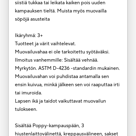
siistiä tukkaa tai leikata kaiken pois uuden
kampauksen tieltä. Muista myös muovailla
söpöjä asusteita
Ikäryhmä: 3+
Tuotteet ja värit vaihtelevat.
Muovailuvahaa ei ole tarkoitettu syötäväksi.
Ilmoitus vanhemmille: Sisältää vehnää.
Myrkytön. ASTM D-4236 -standardin mukainen.
Muovailuvahan voi puhdistaa antamalla sen
ensin kuivua, minkä jälkeen sen voi raaputtaa irti
tai imuroida.
Lapsen ikä ja taidot vaikuttavat muovailun
tulokseen.
Sisältää Poppy-kampauspään, 3
hiustenlaittovälinettä, kreppausvälineen, sakset