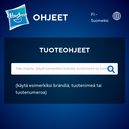
FI -
OHJEET
Suomeksi
TUOTEOHJEET
(
käytä esimerkiksi brändiä, tuotenimeä tai
tuotenumeroa
)