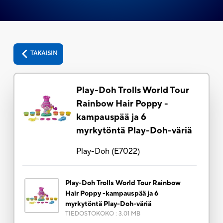
TAKAISIN
Play-Doh Trolls World Tour
Rainbow Hair Poppy -
kampauspää ja 6
myrkytöntä Play-Doh-väriä
Play-Doh
(
E7022
)
Play-Doh Trolls World Tour Rainbow
Hair Poppy -kampauspää ja 6
myrkytöntä Play-Doh-väriä
TIEDOSTOKOKO
:
3.01 MB