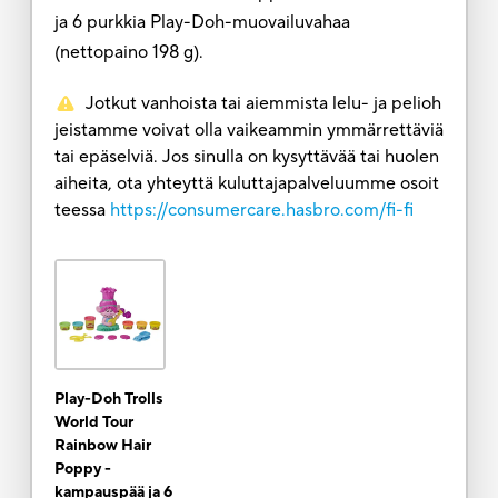
ja 6 purkkia Play-Doh-muovailuvahaa
(nettopaino 198 g).
Jotkut vanhoista tai aiemmista lelu- ja pelioh
jeistamme voivat olla vaikeammin ymmärrettäviä
tai epäselviä. Jos sinulla on kysyttävää tai huolen
aiheita, ota yhteyttä kuluttajapalveluumme osoit
teessa
https://consumercare.hasbro.com/fi-fi
Play-Doh Trolls
World Tour
Rainbow Hair
Poppy -
kampauspää ja 6