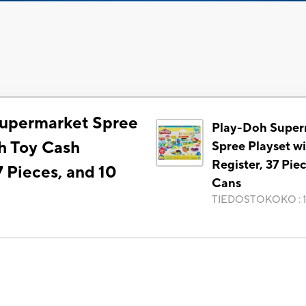
upermarket Spree
Play-Doh Super
th Toy Cash
Spree Playset w
Register, 37 Piec
7 Pieces, and 10
Cans
TIEDOSTOKOKO
: