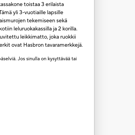
ssakone toistaa 3 erilaista
mä yli 3-vuotiaille lapsille
miaismurojen tekemiseen sekä
iin leluruokakassilla ja 2 korilla.
uvitettu leikkimatto, joka ruokkii
 merkit ovat Hasbron tavaramerkkejä.
selviä. Jos sinulla on kysyttävää tai