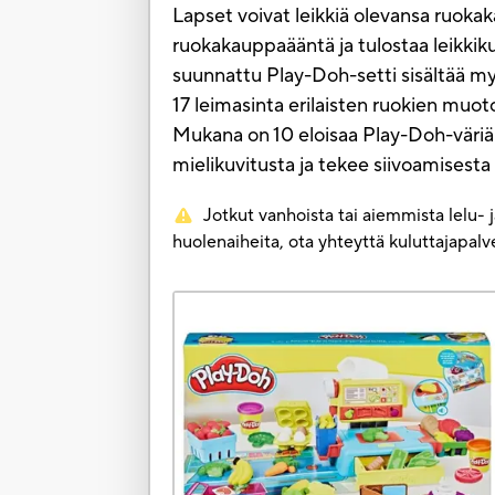
Lapset voivat leikkiä olevansa ruokak
ruokakauppaääntä ja tulostaa leikkikui
suunnattu Play-Doh-setti sisältää m
17 leimasinta erilaisten ruokien muotoi
Mukana on 10 eloisaa Play-Doh-väriä 84
mielikuvitusta ja tekee siivoamisesta
Jotkut vanhoista tai aiemmista lelu- 
huolenaiheita, ota yhteyttä kuluttajapa