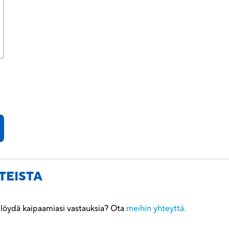
TEISTA
ö löydä kaipaamiasi vastauksia? Ota
meihin yhteyttä.