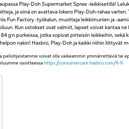
aupassa Play-Doh Supermarket Spree ‑leikkisetillä! Leluka
tteja, ja siinä on avattava lokero Play-Doh-rahaa varten. Tä
yös Fun Factory ‑työkalun, muotteja leikkimunien ja ‑aa
luun. Kun ostokset ovat valmiit, lapset voivat kantaa ne kot
 g:n purkeissa, jotka sopivat pirteisiin leikkeihin, sekä k
 helpon nakin! Hasbro, Play-Doh ja kaikki niihin liittyvät
ja peliohjeistamme voivat olla vaikeammin ymmärrettäviä tai epä
lveluumme osoitteessa
https://consumercare.hasbro.com/fi-fi