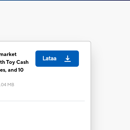
market
Lataa
ith Toy Cash
es, and 10
1.04 MB