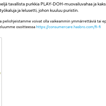
 on neljä tavallista purkkia PLAY-DOH-muovailuvahaa ja ka
yökaluja ja lelusetti, johon kuuluu puristin.
ja peliohjeistamme voivat olla vaikeammin ymmärrettäviä tai epä
lveluumme osoitteessa
https://consumercare.hasbro.com/fi-fi