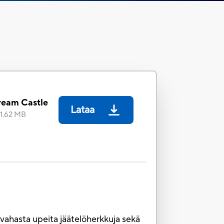
ream Castle
Lataa
1.62 MB
vahasta upeita jäätelöherkkuja sekä