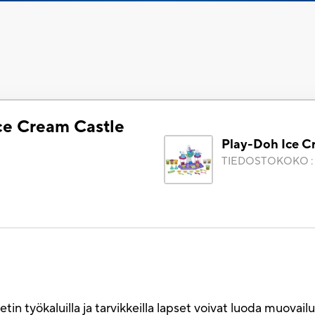
ce Cream Castle
Play-Doh Ice C
)
TIEDOSTOKOKO
:
ökaluilla ja tarvikkeilla lapset voivat luoda muovailu