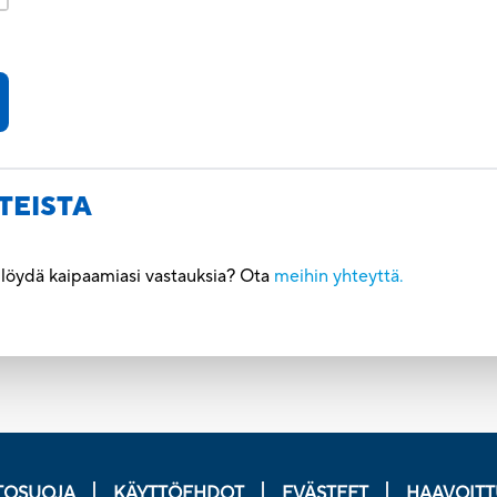
TEISTA
ö löydä kaipaamiasi vastauksia? Ota
meihin yhteyttä.
TOSUOJA
KÄYTTÖEHDOT
EVÄSTEET
HAAVOITT