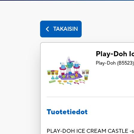
TAKAISIN
Play-Doh I
Play-Doh
(
B5523
Tuotetiedot
PLAY-DOH ICE CREAM CASTLE -setin ty