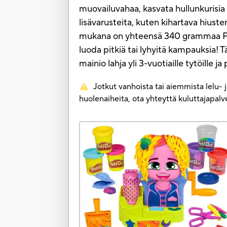
muovailuvahaa, kasvata hullunkurisia 
lisävarusteita, kuten kihartava hiusten
mukana on yhteensä 340 grammaa Play
luoda pitkiä tai lyhyitä kampauksia! T
mainio lahja yli 3-vuotiaille tytöille 
Jotkut vanhoista tai aiemmista lelu- 
huolenaiheita, ota yhteyttä kuluttajapa