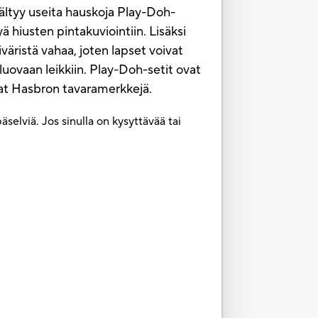
sältyy useita hauskoja Play-Doh-
yä hiusten pintakuviointiin. Lisäksi
ristä vahaa, joten lapset voivat
 luovaan leikkiin. Play-Doh-setit ovat
t ovat Hasbron tavaramerkkejä.
selviä. Jos sinulla on kysyttävää tai