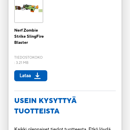
Nerf Zombie
Strike SlingFire
Blaster
TIEDOSTOKOKO
:
3.21 MB
Lataa
USEIN KYSYTTYÄ
TUOTTEISTA
Kaikki olennaiset tiedot tuotteesta. Etkö löydä