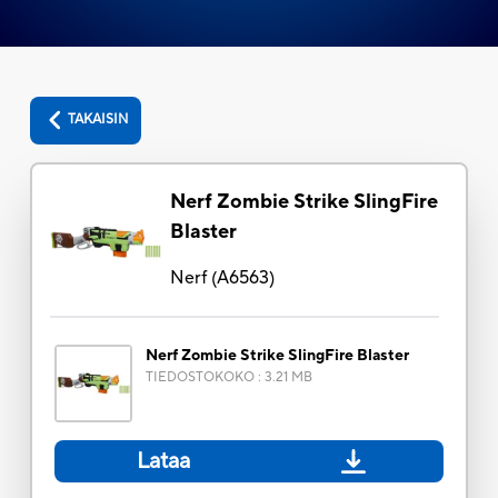
TAKAISIN
Nerf Zombie Strike SlingFire
Blaster
Nerf
(
A6563
)
Nerf Zombie Strike SlingFire Blaster
TIEDOSTOKOKO
:
3.21 MB
Lataa