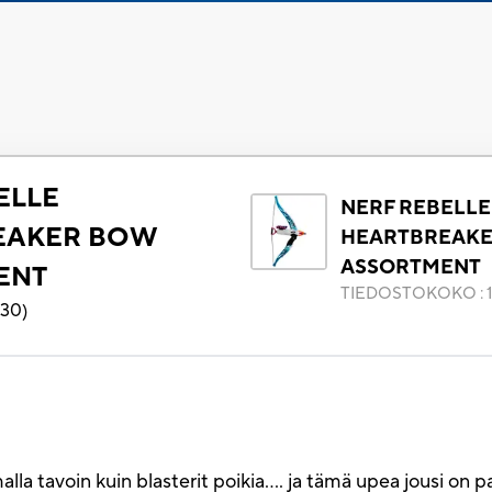
ELLE
NERF REBELLE
EAKER BOW
HEARTBREAK
ASSORTMENT
ENT
TIEDOSTOKOKO
:
130
)
a tavoin kuin blasterit poikia.... ja tämä upea jousi on pa