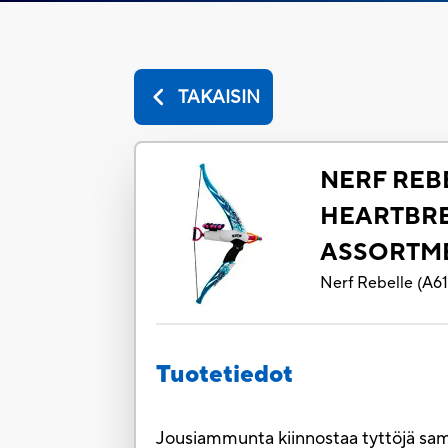
TAKAISIN
NERF REB
HEARTBR
ASSORTM
Nerf Rebelle
(
A6
Tuotetiedot
Jousiammunta kiinnostaa tyttöjä samall