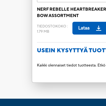
NERF REBELLE HEARTBREAKE
BOW ASSORTMENT
TIEDOSTOKOKO
:
Lataa
1.79 MB
USEIN KYSYTTYÄ TUOT
Kaikki olennaiset tiedot tuotteesta. Etk