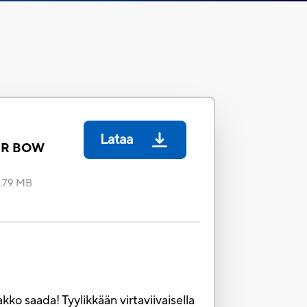
Lataa
ER BOW
1.79 MB
kko saada! Tyylikkään virtaviivaisella