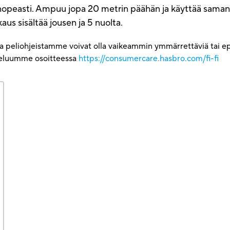
si nopeasti. Ampuu jopa 20 metrin päähän ja käyttää samanl
kaus sisältää jousen ja 5 nuolta.
ja peliohjeistamme voivat olla vaikeammin ymmärrettäviä tai epä
lveluumme osoitteessa
https://consumercare.hasbro.com/fi-fi