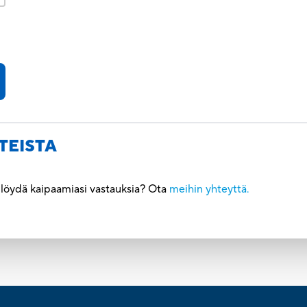
R
TEISTA
ö löydä kaipaamiasi vastauksia? Ota
meihin yhteyttä.