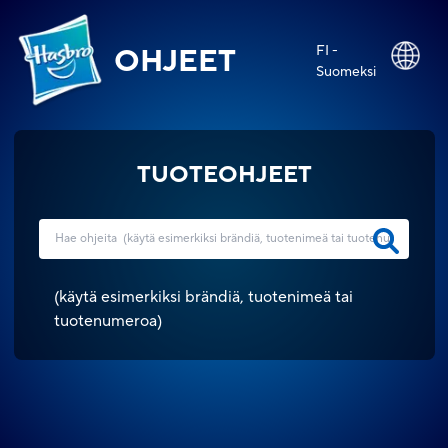
FI -
OHJEET
Suomeksi
TUOTEOHJEET
(
käytä esimerkiksi brändiä, tuotenimeä tai
tuotenumeroa
)