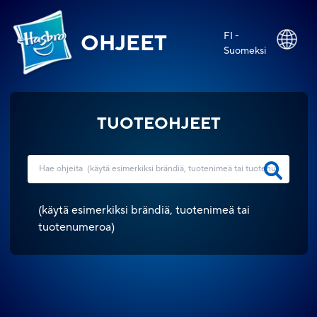
FI -
OHJEET
Suomeksi
TUOTEOHJEET
(
käytä esimerkiksi brändiä, tuotenimeä tai
tuotenumeroa
)