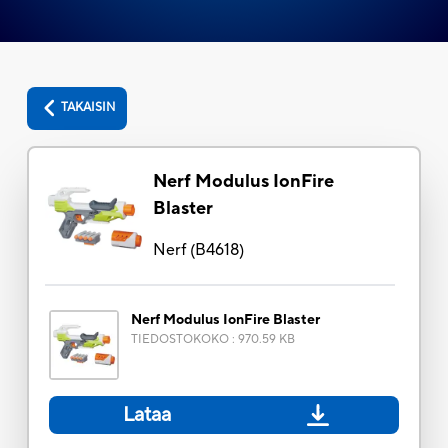
TAKAISIN
Nerf Modulus IonFire
Blaster
Nerf
(
B4618
)
Nerf Modulus IonFire Blaster
TIEDOSTOKOKO
:
970.59 KB
Lataa