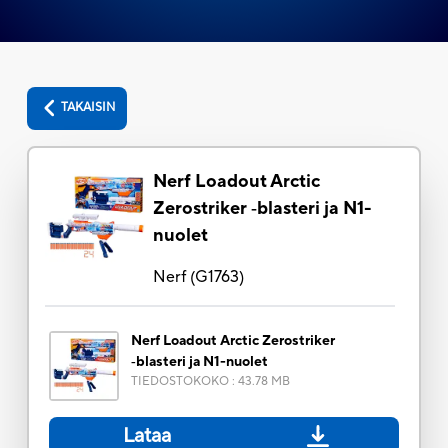
TAKAISIN
Nerf Loadout Arctic
Zerostriker ‑blasteri ja N1-
nuolet
Nerf
(
G1763
)
Nerf Loadout Arctic Zerostriker
‑blasteri ja N1-nuolet
TIEDOSTOKOKO
:
43.78 MB
Lataa