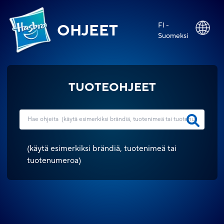
FI -
OHJEET
Suomeksi
TUOTEOHJEET
(
käytä esimerkiksi brändiä, tuotenimeä tai
tuotenumeroa
)