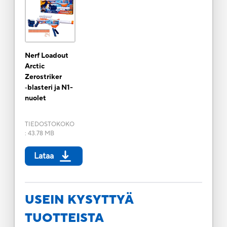
Nerf Loadout
Arctic
Zerostriker
‑blasteri ja N1-
nuolet
TIEDOSTOKOKO
:
43.78 MB
Lataa
USEIN KYSYTTYÄ
TUOTTEISTA