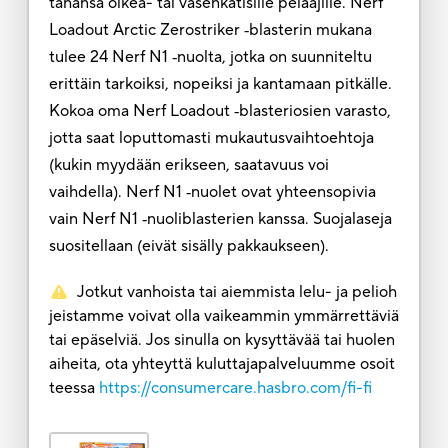
tahansa oikea- tai vasenkätisille pelaajille. Nerf
Loadout Arctic Zerostriker ‑blasterin mukana
tulee 24 Nerf N1 ‑nuolta, jotka on suunniteltu
erittäin tarkoiksi, nopeiksi ja kantamaan pitkälle.
Kokoa oma Nerf Loadout ‑blasteriosien varasto,
jotta saat loputtomasti mukautusvaihtoehtoja
(kukin myydään erikseen, saatavuus voi
vaihdella). Nerf N1 ‑nuolet ovat yhteensopivia
vain Nerf N1 ‑nuoliblasterien kanssa. Suojalaseja
suositellaan (eivät sisälly pakkaukseen).
Jotkut vanhoista tai aiemmista lelu- ja pelioh
jeistamme voivat olla vaikeammin ymmärrettäviä
tai epäselviä. Jos sinulla on kysyttävää tai huolen
aiheita, ota yhteyttä kuluttajapalveluumme osoit
teessa
https://consumercare.hasbro.com/fi-fi