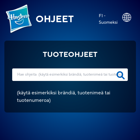
FI -
OHJEET
Suomeksi
TUOTEOHJEET
(
käytä esimerkiksi brändiä, tuotenimeä tai
tuotenumeroa
)