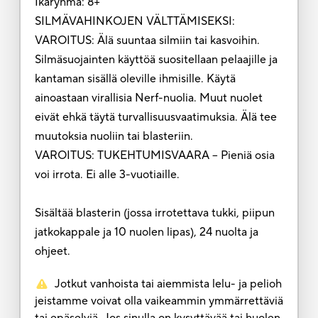
Ikäryhmä: 8+
SILMÄVAHINKOJEN VÄLTTÄMISEKSI:
VAROITUS: Älä suuntaa silmiin tai kasvoihin.
Silmäsuojainten käyttöä suositellaan pelaajille ja
kantaman sisällä oleville ihmisille. Käytä
ainoastaan virallisia Nerf-nuolia. Muut nuolet
eivät ehkä täytä turvallisuusvaatimuksia. Älä tee
muutoksia nuoliin tai blasteriin.
VAROITUS: TUKEHTUMISVAARA – Pieniä osia
voi irrota. Ei alle 3-vuotiaille.
Sisältää blasterin (jossa irrotettava tukki, piipun
jatkokappale ja 10 nuolen lipas), 24 nuolta ja
ohjeet.
Jotkut vanhoista tai aiemmista lelu- ja pelioh
jeistamme voivat olla vaikeammin ymmärrettäviä
tai epäselviä. Jos sinulla on kysyttävää tai huolen