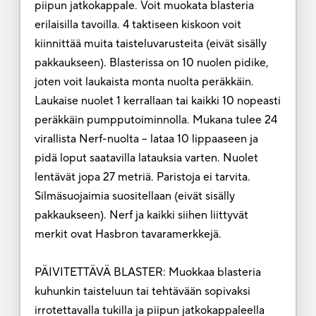
piipun jatkokappale. Voit muokata blasteria
erilaisilla tavoilla. 4 taktiseen kiskoon voit
kiinnittää muita taisteluvarusteita (eivät sisälly
pakkaukseen). Blasterissa on 10 nuolen pidike,
joten voit laukaista monta nuolta peräkkäin.
Laukaise nuolet 1 kerrallaan tai kaikki 10 nopeasti
peräkkäin pumpputoiminnolla. Mukana tulee 24
virallista Nerf-nuolta – lataa 10 lippaaseen ja
pidä loput saatavilla latauksia varten. Nuolet
lentävät jopa 27 metriä. Paristoja ei tarvita.
Silmäsuojaimia suositellaan (eivät sisälly
pakkaukseen). Nerf ja kaikki siihen liittyvät
merkit ovat Hasbron tavaramerkkejä.
PÄIVITETTÄVÄ BLASTER: Muokkaa blasteria
kuhunkin taisteluun tai tehtävään sopivaksi
irrotettavalla tukilla ja piipun jatkokappaleella