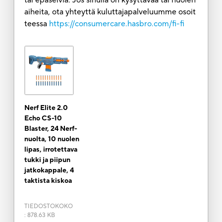
aiheita, ota yhteyttä kuluttajapalveluumme osoit
teessa
https://consumercare.hasbro.com/fi-fi
Nerf Elite 2.0
Echo CS-10
Blaster, 24 Nerf-
nuolta, 10 nuolen
lipas, irrotettava
tukki ja piipun
jatkokappale, 4
taktista kiskoa
TIEDOSTOKOKO
:
878.63 KB