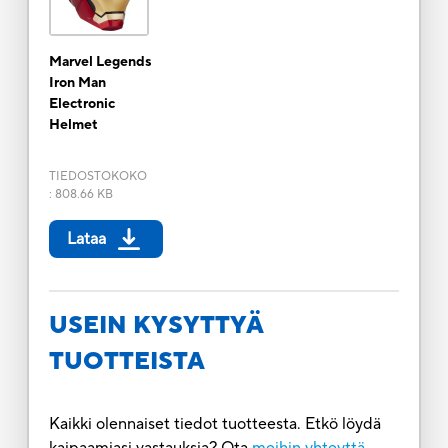
Marvel Legends
Iron Man
Electronic
Helmet
TIEDOSTOKOKO
:
808.66 KB
Lataa
USEIN KYSYTTYÄ
TUOTTEISTA
Kaikki olennaiset tiedot tuotteesta. Etkö löydä
kaipaamiasi vastauksia? Ota
meihin yhteyttä.