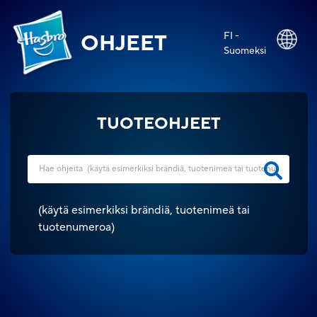
FI -
OHJEET
Suomeksi
TUOTEOHJEET
(
käytä esimerkiksi brändiä, tuotenimeä tai
tuotenumeroa
)