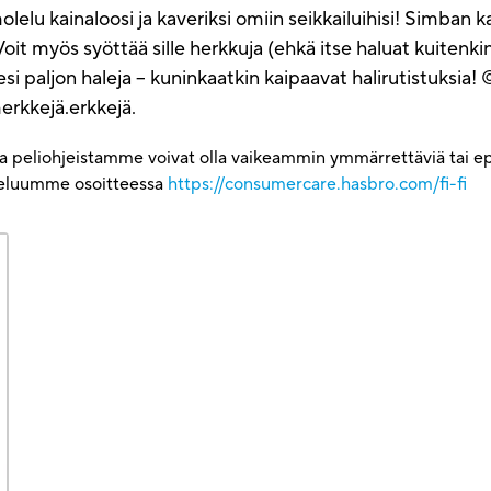
lelu kainaloosi ja kaveriksi omiin seikkailuihisi! Simban 
t myös syöttää sille herkkuja (ehkä itse haluat kuitenkin 
i paljon haleja – kuninkaatkin kaipaavat halirutistuksia! ©
erkkejä.erkkejä.
ja peliohjeistamme voivat olla vaikeammin ymmärrettäviä tai epä
lveluumme osoitteessa
https://consumercare.hasbro.com/fi-fi