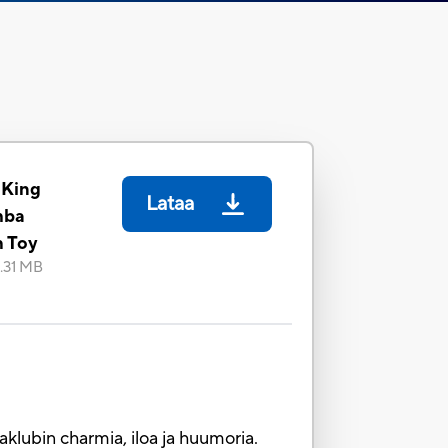
 King
Lataa
mba
h Toy
1.31 MB
lubin charmia, iloa ja huumoria.