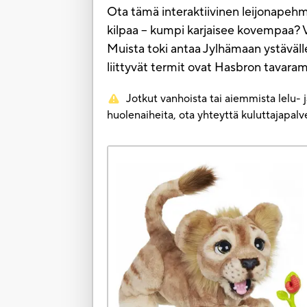
Ota tämä interaktiivinen leijonapehmo
kilpaa – kumpi karjaisee kovempaa? Voi
Muista toki antaa Jylhämaan ystävälles
liittyvät termit ovat Hasbron tavaram
Jotkut vanhoista tai aiemmista lelu- 
huolenaiheita, ota yhteyttä kuluttajapa