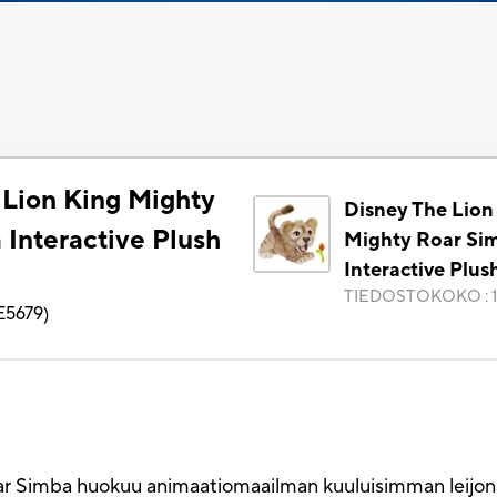
 Lion King Mighty
Disney The Lion
 Interactive Plush
Mighty Roar Si
Interactive Plus
TIEDOSTOKOKO
:
E5679
)
r Simba huokuu animaatiomaailman kuuluisimman leijonak