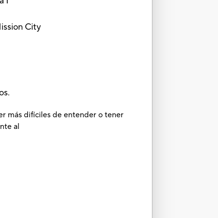
a 1
ission City
os.
er más difíciles de entender o tener
nte al