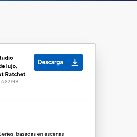
tudio
Descarga
de lujo,
ot Ratchet
:
6.82 MB
 Series, basadas en escenas