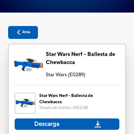
Atrás
Star Wars Nerf - Ballesta de
Chewbacca
Star Wars
(
E0289
)
Star Wars Nerf - Ballesta de
Chewbacca
Tamaño del archivo
:
943.2 KB
Descarga