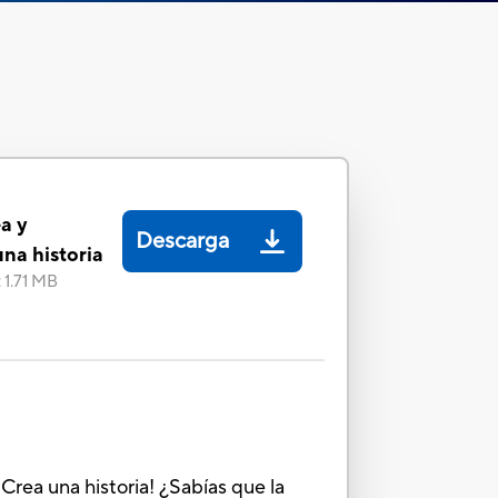
a y
Descarga
na historia
:
1.71 MB
Crea una historia! ¿Sabías que la