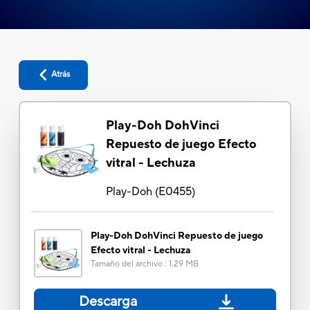
Atrás
Play-Doh DohVinci
Repuesto de juego Efecto
vitral - Lechuza
Play-Doh
(
E0455
)
Play-Doh DohVinci Repuesto de juego
Efecto vitral - Lechuza
Tamaño del archivo
:
1.29 MB
Descarga