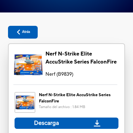
Atrás
Nerf N-Strike Elite
AccuStrike Series FalconFire
Nerf
(
B9839
)
Nerf N-Strike Elite AccuStrike Series
FalconFire
Tamaño del archivo
:
1.84 MB
Descarga