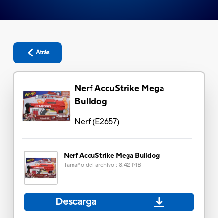
Atrás
Nerf AccuStrike Mega
Bulldog
Nerf
(
E2657
)
Nerf AccuStrike Mega Bulldog
Tamaño del archivo
:
8.42 MB
Descarga