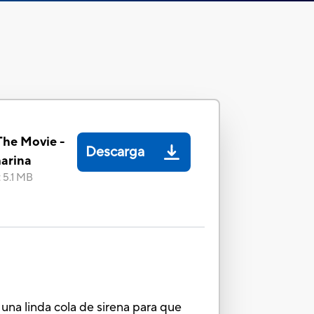
The Movie -
Descarga
arina
:
5.1 MB
 una linda cola de sirena para que