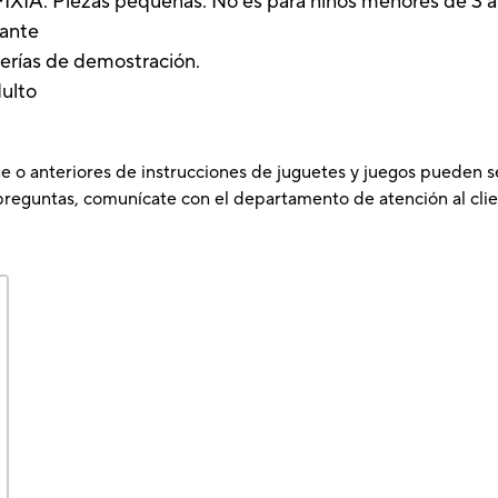
A. Piezas pequeñas. No es para niños menores de 3 a
lante
terías de demostración.
dulto
e o anteriores de instrucciones de juguetes y juegos pueden s
preguntas, comunícate con el departamento de atención al clie