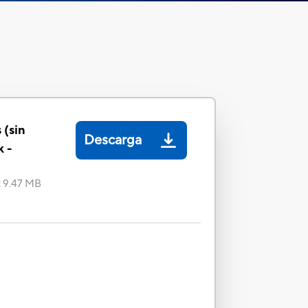
 (sin
Descarga
k -
:
9.47 MB