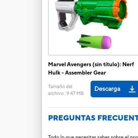
Marvel Avengers (sin título): Nerf
Hulk - Assembler Gear
Tamaño del
Descarga
archivo
:
9.47 MB
PREGUNTAS FRECUEN
Todo lo que necesitas saber sobre el pr