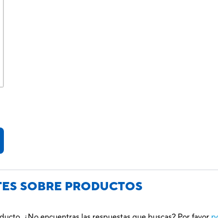
TES SOBRE PRODUCTOS
oducto. ¿No encuentras las respuestas que buscas? Por favor
p