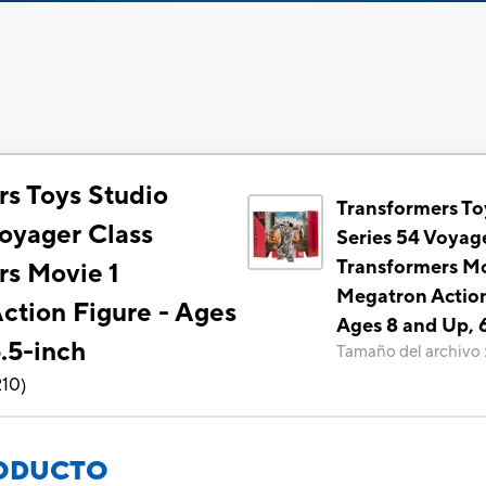
rs Toys Studio
Transformers To
Voyager Class
Series 54 Voyag
Transformers Mo
rs Movie 1
Megatron Action
ction Figure - Ages
Ages 8 and Up, 
.5-inch
Tamaño del archivo
210
)
RODUCTO