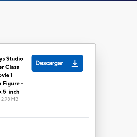
ys Studio
Descargar
er Class
vie 1
 Figure -
6.5-inch
:
2.98 MB