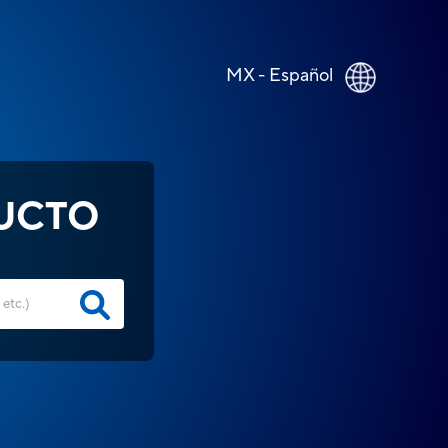
MX - Español
UCTO